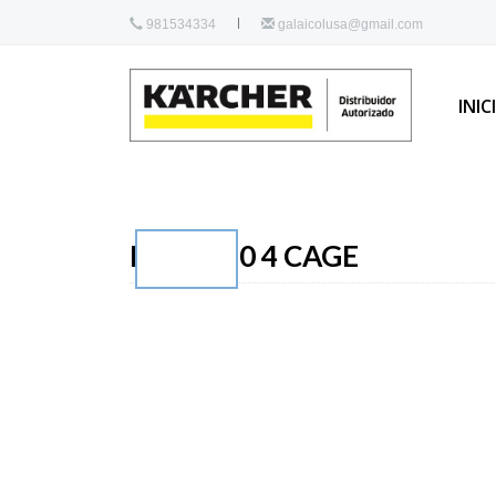
981534334
galaicolusa@gmail.com
INIC
HD 18/50 4 CAGE