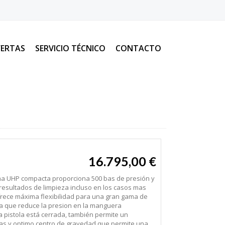
ERTAS
SERVICIO TÉCNICO
CONTACTO
16.795,00 €
ma UHP compacta proporciona 500 bas de presión y
 resultados de limpieza incluso en los casos mas
ofrece máxima flexibilidad para una gran gama de
ga que reduce la presion en la manguera
a pistola está cerrada, también permite un
as y optimo centro de gravedad que permite una