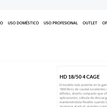
IO
USO DOMÉSTICO
USO PROFESIONAL
OUTLET
OF
HD 18/50 4 CAGE
El modelo más potente en la ga
1800 litros de caudal excelentes
difíciles, diseño compacto que 
aplicaciones, válvula de descar
manteniéndola flexible cuando l
arranque gradual, grandes rued