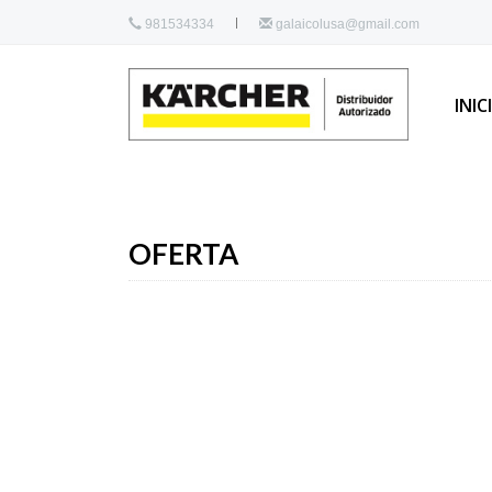
981534334
galaicolusa@gmail.com
INIC
OFERTA