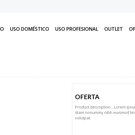
IO
USO DOMÉSTICO
USO PROFESIONAL
OUTLET
OF
OFERTA
Product description... Lorem ipsu
diam nonummy nibh euismod tinc
volutpat.